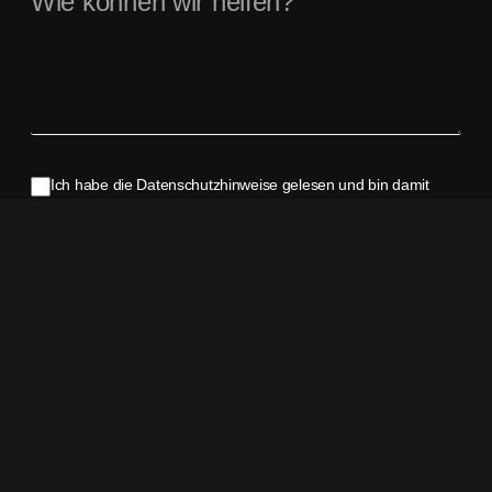
Ich habe die Datenschutzhinweise gelesen und bin damit
einverstanden, dass meine Angaben zur Bearbeitung meiner
Anfrage verarbeitet werden. Weitere Informationen finden Sie
in der
Datenschutzerklärung
.
Senden
oder