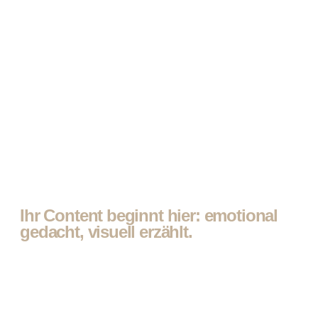
Ihr Content beginnt hier: emotional
gedacht, visuell erzählt.
Social-Media-Video-Agentur
für authentische
Markenstories