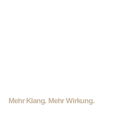
Mehr Klang. Mehr Wirkung.
Sound Branding für Marken,
die im Kopf bleiben