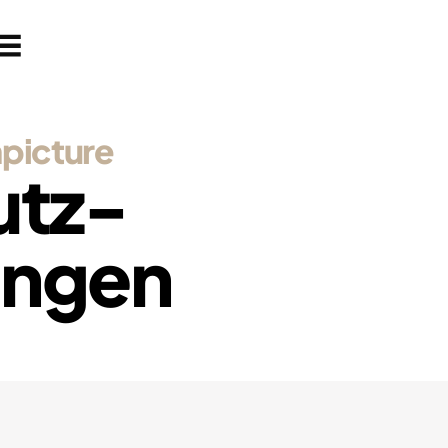
picture
utz­
ngen