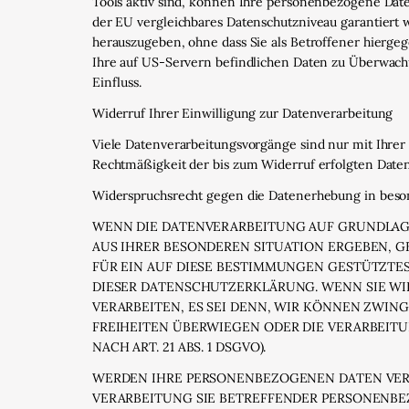
Tools aktiv sind, können Ihre personenbezogene Daten
der EU vergleichbares Datenschutzniveau garantiert
herauszugeben, ohne dass Sie als Betroffener hierge
Ihre auf US-Servern befindlichen Daten zu Überwach
Einfluss.
Widerruf Ihrer Einwilligung zur Datenverarbeitung
Viele Datenverarbeitungsvorgänge sind nur mit Ihrer a
Rechtmäßigkeit der bis zum Widerruf erfolgten Daten
Widerspruchsrecht gegen die Datenerhebung in beso
WENN DIE DATENVERARBEITUNG AUF GRUNDLAGE VO
AUS IHRER BESONDEREN SITUATION ERGEBEN, 
FÜR EIN AUF DIESE BESTIMMUNGEN GESTÜTZTES
DIESER DATENSCHUTZERKLÄRUNG. WENN SIE W
VERARBEITEN, ES SEI DENN, WIR KÖNNEN ZWIN
FREIHEITEN ÜBERWIEGEN ODER DIE VERARBEI
NACH ART. 21 ABS. 1 DSGVO).
WERDEN IHRE PERSONENBEZOGENEN DATEN VERAR
VERARBEITUNG SIE BETREFFENDER PERSONENBE