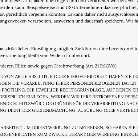
 in diese Drittstaaten übertragen und dort verarbeitet werden. Wir w
 werden kann. Beispielsweise sind US-Unternehmen dazu verpflichte
gen gerichtlich vorgehen könnten. Es kann daher nicht ausgeschloss
ungszwecken verarbeiten, auswerten und dauerhaft speichern. Wir ha
usdrücklichen Einwilligung möglich. Sie können eine bereits erteilte
verarbeitung bleibt vom Widerruf unberührt.
nderen Fällen sowie gegen Direktwerbung (Art. 21 DSGVO)
N ART. 6 ABS. 1 LIT. E ODER F DSGVO ERFOLGT, HABEN SIE JE
GEGEN DIE VERARBEITUNG IHRER PERSONENBEZOGENEN DATEN 
 PROFILING. DIE JEWEILIGE RECHTSGRUNDLAGE, AUF DENEN E
IDERSPRUCH EINLEGEN, WERDEN WIR IHRE BETROFFENEN PER
GENDE SCHUTZWÜRDIGE GRÜNDE FÜR DIE VERARBEITUNG NACHW
TUNG DIENT DER GELTENDMACHUNG, AUSÜBUNG ODER VERTEID
BEITET, UM DIREKTWERBUNG ZU BETREIBEN, SO HABEN SIE D
ZOGENER DATEN ZUM ZWECKE DERARTIGER WERBUNG EINZULEGE