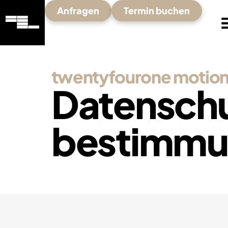
Anfragen
Termin buchen
twentyfourone motion
Datensch
bestimmu